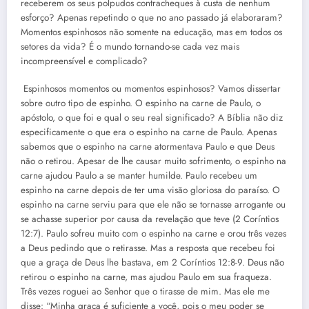
receberem os seus polpudos contracheques à custa de nenhum
esforço? Apenas repetindo o que no ano passado já elaboraram?
Momentos espinhosos não somente na educação, mas em todos os
setores da vida? É o mundo tornando-se cada vez mais
incompreensível e complicado?
Espinhosos momentos ou momentos espinhosos? Vamos dissertar
sobre outro tipo de espinho. O espinho na carne de Paulo, o
apóstolo, o que foi e qual o seu real significado? A Bíblia não diz
especificamente o que era o espinho na carne de Paulo. Apenas
sabemos que o espinho na carne atormentava Paulo e que Deus
não o retirou. Apesar de lhe causar muito sofrimento, o espinho na
carne ajudou Paulo a se manter humilde. Paulo recebeu um
espinho na carne depois de ter uma visão gloriosa do paraíso. O
espinho na carne serviu para que ele não se tornasse arrogante ou
se achasse superior por causa da revelação que teve (2 Coríntios
12:7). Paulo sofreu muito com o espinho na carne e orou três vezes
a Deus pedindo que o retirasse. Mas a resposta que recebeu foi
que a graça de Deus lhe bastava, em 2 Coríntios 12:8-9. Deus não
retirou o espinho na carne, mas ajudou Paulo em sua fraqueza.
Três vezes roguei ao Senhor que o tirasse de mim. Mas ele me
disse: “Minha graça é suficiente a você, pois o meu poder se