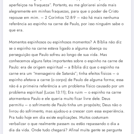
aperfeiçoa na fraqueza”. Portanto, eu me gloriarei ainda mais
alegremente em minhas fraquezas, para que o poder de Cristo
repouse em mim. – 2 Coríntios 12:8-9 – não há mais nenhuma
referência ao espinho na carne de Paulo, por isso ninguém sabe o
que era.
Momentos espinhosos ou espinhosos momentos? A Bíblia não diz
se o espinho na carne estava ligado a alguma doença ou
perseguição que Paulo sofreu ao longo de sua vida. Mas
conhecemos alguns fatos importantes sobre o espinho na carne de
Paulo: era de origem espiritual – a Bíblia diz que o espinho na
carne era um “mensageiro de Satanás”; tinha efeitos físicos – o
espinho afetava a carne (o corpo) de Paulo de alguma forma; essa
não é a primeira referência a um problema físico causado por um
problema espiritual (Lucas 13:11); Era ruim – o espinho na carne
atormentava Paulo e ele queria muito ficar livre dele. Deus
permitiu – o sofrimento de Paulo tinha um propósito; Deus não o
livrou do sofrimento, mas ajudou-o a crescer com essa experiência.
Pra tudo hoje em dia existe explicações. Muitos costumam
verbalizar o que realmente passam ou estão repassando o dia a
dia da vida. Onde tudo chegará? Afinal muita gente se pergunta