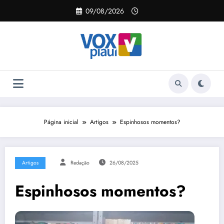
Pular
09/08/2026
para
o
conteúdo
Página inicial
Artigos
Espinhosos momentos?
Artigos
Redação
26/08/2025
Espinhosos momentos?