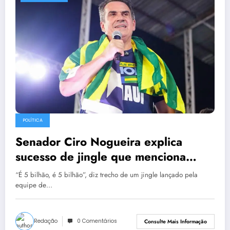
POLÍTICA
Senador Ciro Nogueira explica
sucesso de jingle que menciona
investimentos no Piauí
“É 5 bilhão, é 5 bilhão”, diz trecho de um jingle lançado pela
equipe de…
Redação
0 Comentários
Consulte Mais Informação