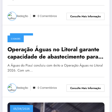
Redação
0 Comentários
Consulte Mais Informação
05/08/2026
CIDADES
Operação Águas no Litoral garante
capacidade de abastecimento para
além da alta temporada
A Águas do Piauí concluiu com êxito a Operação Águas no Litoral
2026. Com um…
Redação
0 Comentários
Consulte Mais Informação
05/08/2026