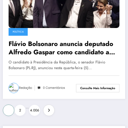
POLÍTICA
Flávio Bolsonaro anuncia deputado
Alfredo Gaspar como candidato a
vice
O candidato à Presidência da República, o senador Flávio
Bolsonaro (PL-RJ), anunciou nesta quarta-feira (5)…
Redação
0 Comentários
Consulte Mais Informação
Paginação
…
1
2
4.006
de
posts