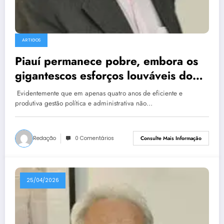
ARTIGOS
Piauí permanece pobre, embora os
gigantescos esforços louváveis do
governador Rafael Fonteles para
Evidentemente que em apenas quatro anos de eficiente e
mudar o cenário
produtiva gestão política e administrativa não…
Redação
0 Comentários
Consulte Mais Informação
25/04/2026