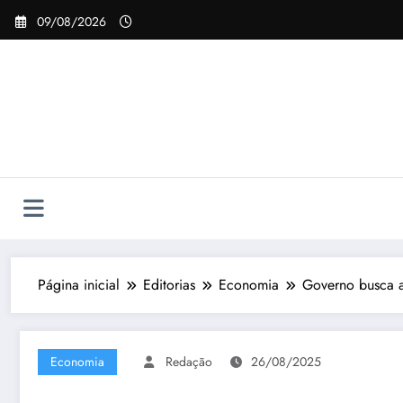
Pular
09/08/2026
para
o
conteúdo
Página inicial
Editorias
Economia
Governo busca a
Economia
Redação
26/08/2025