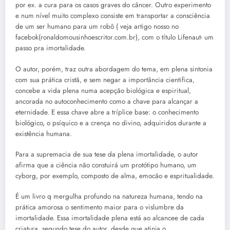
por ex. a cura para os casos graves do câncer. Outro experimento
e num nível muito complexo consiste em transportar a consciência
de um ser humano para um robô ( veja artigo nosso no
facebok(ronaldomousinhoescritor.com.br), com o título Lifenaut- um
passo pra imortalidade.
O autor, porém, traz outra abordagem do tema, em plena sintonia
com sua prática cristã, e sem negar a importância cientifica,
concebe a vida plena numa acepção biológica e espiritual,
ancorada no autoconhecimento como a chave para alcançar a
eternidade. E essa chave abre a tríplice base: o conhecimento
biológico, o psíquico e a crença no divino, adquiridos durante a
existência humana.
Para a supremacia de sua tese da plena imortalidade, o autor
afirma que a ciência não constuirá um protótipo humano, um
cyborg, por exemplo, composto de alma, emocão e espritualidade.
É um livro q mergulha profundo na natureza humana, tendo na
prática amorosa o sentimento maior para o vislumbre da
imortalidade. Essa imortalidade plena está ao alcancee de cada
criatura, segundo tese do autor, desde que atinja o