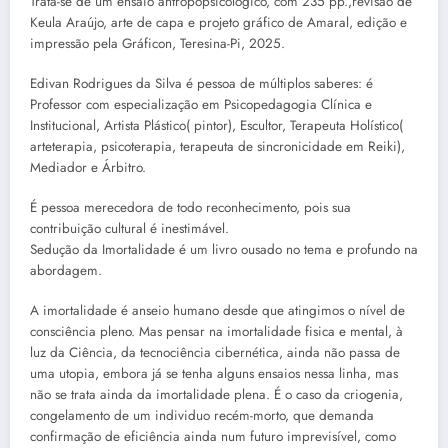
Trata-se de um ensaio antropopsicológico, com 235 pp.,revisão de
Keula Araújo, arte de capa e projeto gráfico de Amaral, edição e
impressão pela Gráficon, Teresina-Pi, 2025.
Edivan Rodrigues da Silva é pessoa de múltiplos saberes: é
Professor com especialização em Psicopedagogia Clínica e
Institucional, Artista Plástico( pintor), Escultor, Terapeuta Holístico(
arteterapia, psicoterapia, terapeuta de sincronicidade em Reiki),
Mediador e Árbitro.
É pessoa merecedora de todo reconhecimento, pois sua
contribuição cultural é inestimável.
Sedução da Imortalidade é um livro ousado no tema e profundo na
abordagem.
A imortalidade é anseio humano desde que atingimos o nível de
consciência pleno. Mas pensar na imortalidade fisica e mental, à
luz da Ciência, da tecnociência cibernética, ainda não passa de
uma utopia, embora já se tenha alguns ensaios nessa linha, mas
não se trata ainda da imortalidade plena. É o caso da criogenia,
congelamento de um individuo recém-morto, que demanda
confirmação de eficiência ainda num futuro imprevisível, como