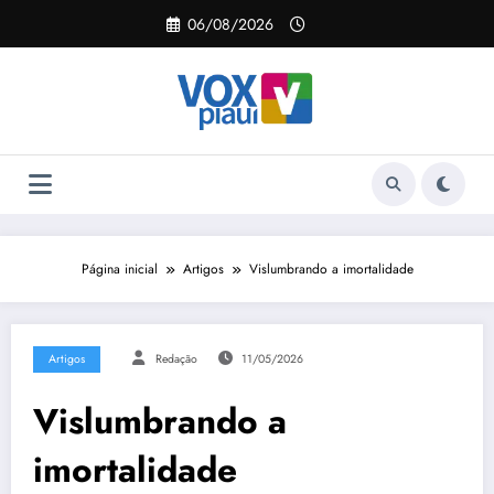
Pular
06/08/2026
para
o
conteúdo
Página inicial
Artigos
Vislumbrando a imortalidade
Artigos
Redação
11/05/2026
Vislumbrando a
imortalidade