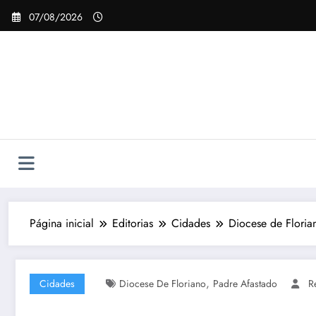
Pular
07/08/2026
para
o
conteúdo
Página inicial
Editorias
Cidades
Diocese de Floria
,
Cidades
Diocese De Floriano
Padre Afastado
R