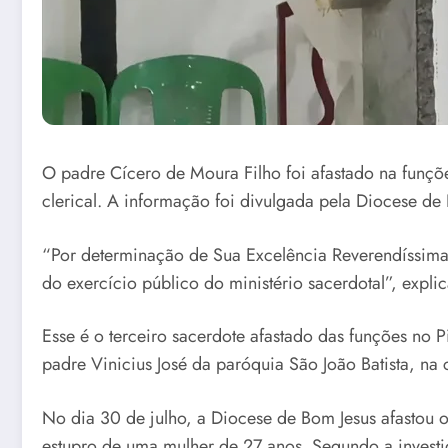
O padre Cícero de Moura Filho foi afastado na funçõe
clerical. A informação foi divulgada pela Diocese de
“Por determinação de Sua Excelência Reverendíssima,
do exercício público do ministério sacerdotal”, expli
Esse é o terceiro sacerdote afastado das funções no
padre Vinicius José da paróquia São João Batista, na 
No dia 30 de julho, a Diocese de Bom Jesus afastou o
estupro de uma mulher de 27 anos. Segundo a investi