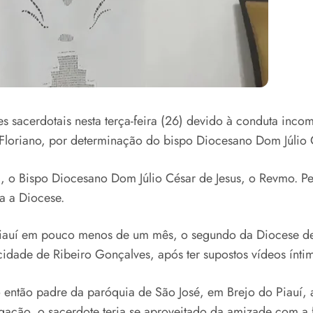
s sacerdotais nesta terça-feira (26) devido à conduta inco
 Floriano, por determinação do bispo Diocesano Dom Júlio 
 o Bispo Diocesano Dom Júlio César de Jesus, o Revmo. Pe.
ca a Diocese.
 Piauí em pouco menos de um mês, o segundo da Diocese de
cidade de Ribeiro Gonçalves, após ter supostos vídeos ínti
 então padre da paróquia de São José, em Brejo do Piauí, ap
gação, o sacerdote teria se aproveitado da amizade com a f