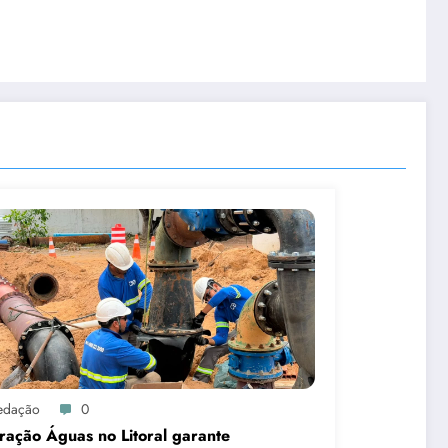
edação
0
ação Águas no Litoral garante