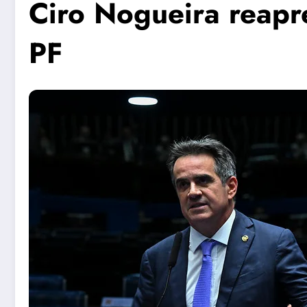
Ciro Nogueira reapr
PF