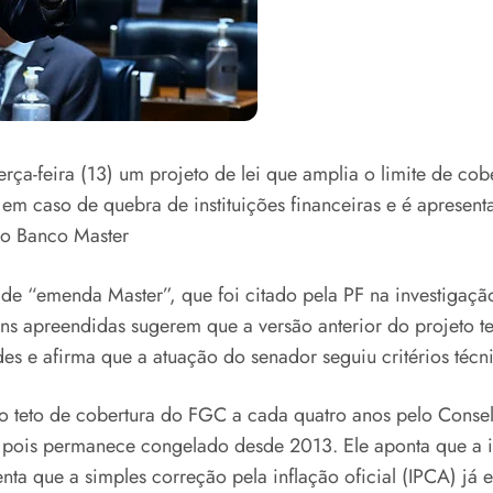
erça-feira (13) um projeto de lei que amplia o limite de c
 em caso de quebra de instituições financeiras e é apresen
e o Banco Master
de “emenda Master”, que foi citado pela PF na investigaçã
s apreendidas sugerem que a versão anterior do projeto t
es e afirma que a atuação do senador seguiu critérios técn
o teto de cobertura do FGC a cada quatro anos pelo Consel
 pois permanece congelado desde 2013. Ele aponta que a inf
a que a simples correção pela inflação oficial (IPCA) já ex