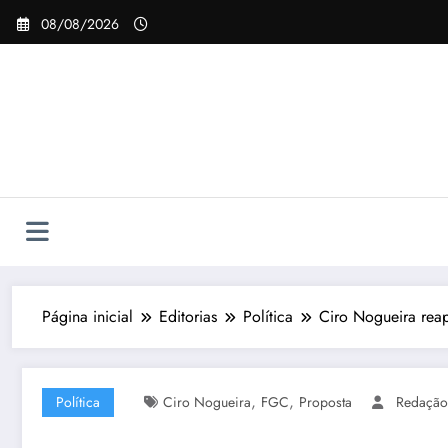
Pular
08/08/2026
para
o
conteúdo
Página inicial
Editorias
Política
Ciro Nogueira rea
,
,
Política
Ciro Nogueira
FGC
Proposta
Redação