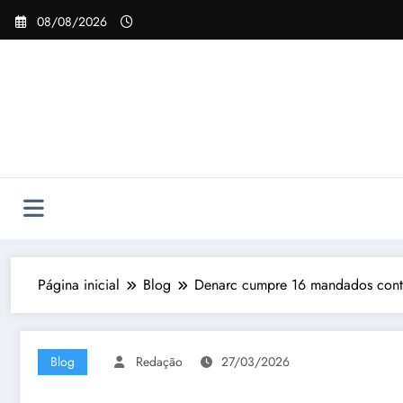
Pular
08/08/2026
para
o
conteúdo
Página inicial
Blog
Denarc cumpre 16 mandados contra
Blog
Redação
27/03/2026