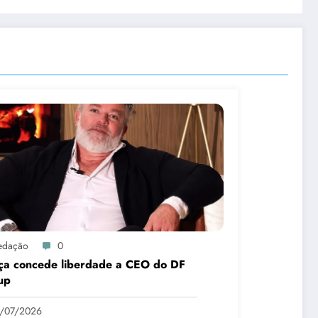
edação
0
iça concede liberdade a CEO do DF
up
9/07/2026