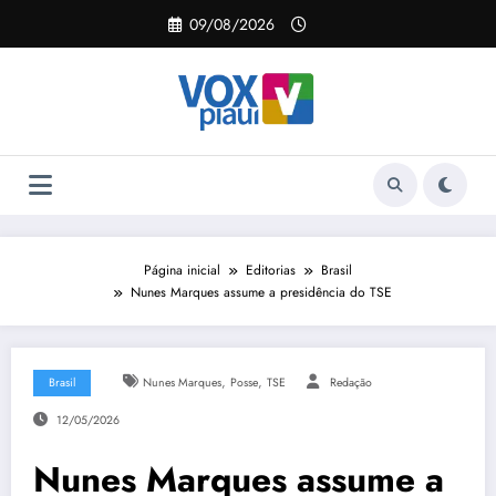
Pular
09/08/2026
para
o
conteúdo
Página inicial
Editorias
Brasil
Nunes Marques assume a presidência do TSE
,
,
Brasil
Nunes Marques
Posse
TSE
Redação
12/05/2026
Nunes Marques assume a