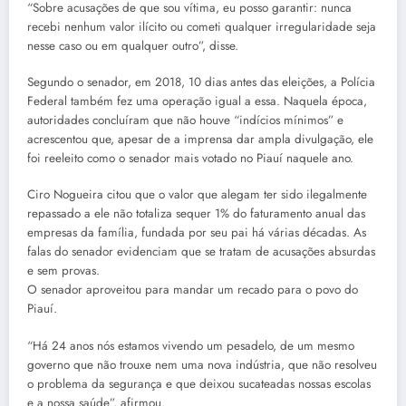
“Sobre acusações de que sou vítima, eu posso garantir: nunca
recebi nenhum valor ilícito ou cometi qualquer irregularidade seja
nesse caso ou em qualquer outro”, disse.
Segundo o senador, em 2018, 10 dias antes das eleições, a Polícia
Federal também fez uma operação igual a essa. Naquela época,
autoridades concluíram que não houve “indícios mínimos” e
acrescentou que, apesar de a imprensa dar ampla divulgação, ele
foi reeleito como o senador mais votado no Piauí naquele ano.
Ciro Nogueira citou que o valor que alegam ter sido ilegalmente
repassado a ele não totaliza sequer 1% do faturamento anual das
empresas da família, fundada por seu pai há várias décadas. As
falas do senador evidenciam que se tratam de acusações absurdas
e sem provas.
O senador aproveitou para mandar um recado para o povo do
Piauí.
“Há 24 anos nós estamos vivendo um pesadelo, de um mesmo
governo que não trouxe nem uma nova indústria, que não resolveu
o problema da segurança e que deixou sucateadas nossas escolas
e a nossa saúde”, afirmou.