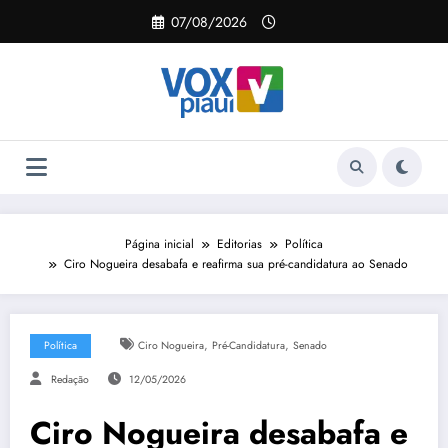
Pular
07/08/2026
para
o
conteúdo
Página inicial
Editorias
Política
Ciro Nogueira desabafa e reafirma sua pré-candidatura ao Senado
,
,
Política
Ciro Nogueira
Pré-Candidatura
Senado
Redação
12/05/2026
Ciro Nogueira desabafa e