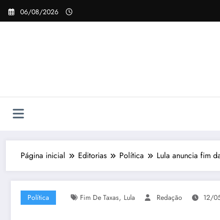
Pular
06/08/2026
para
o
conteúdo
Página inicial
Editorias
Política
Lula anuncia fim da
,
Política
Fim De Taxas
Lula
Redação
12/0