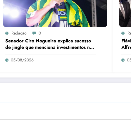
Redação
0
R
Senador Ciro Nogueira explica sucesso
Fláv
de jingle que menciona investimentos no
Alfr
Piauí
05/08/2026
0