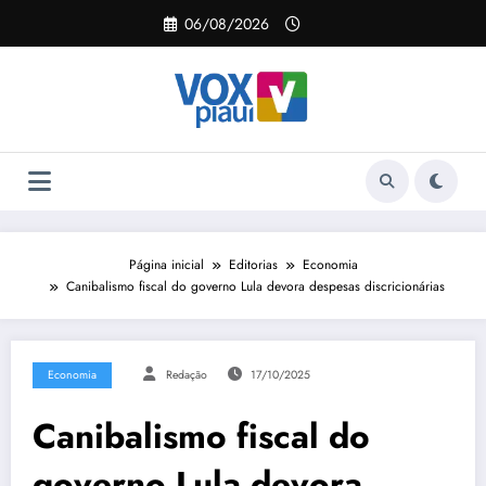
Pular
06/08/2026
para
o
conteúdo
Página inicial
Editorias
Economia
Canibalismo fiscal do governo Lula devora despesas discricionárias
Economia
Redação
17/10/2025
Canibalismo fiscal do
governo Lula devora