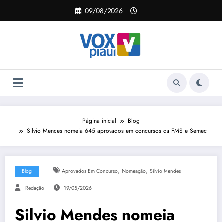
Pular
09/08/2026
para
o
conteúdo
Página inicial
Blog
Silvio Mendes nomeia 645 aprovados em concursos da FMS e Semec
,
,
Blog
Aprovados Em Concurso
Nomeação
Silvio Mendes
Redação
19/05/2026
Silvio Mendes nomeia