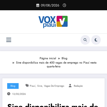
Pular
09/08/2026
para
o
conteúdo
Página inicial
Blog
Sine disponibiliza mais de 400 vagas de emprego no Piauí nesta
quarta-feira
,
,
Blog
Piauí
Sine
Vagas De Emprego
Redação
13/05/2026
Sine disponibiliza mais de