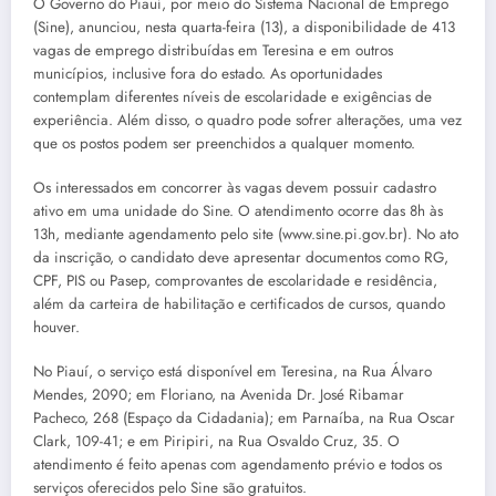
O Governo do Piauí, por meio do Sistema Nacional de Emprego
(Sine), anunciou, nesta quarta-feira (13), a disponibilidade de 413
vagas de emprego distribuídas em Teresina e em outros
municípios, inclusive fora do estado. As oportunidades
contemplam diferentes níveis de escolaridade e exigências de
experiência. Além disso, o quadro pode sofrer alterações, uma vez
que os postos podem ser preenchidos a qualquer momento.
Os interessados em concorrer às vagas devem possuir cadastro
ativo em uma unidade do Sine. O atendimento ocorre das 8h às
13h, mediante agendamento pelo site (www.sine.pi.gov.br). No ato
da inscrição, o candidato deve apresentar documentos como RG,
CPF, PIS ou Pasep, comprovantes de escolaridade e residência,
além da carteira de habilitação e certificados de cursos, quando
houver.
No Piauí, o serviço está disponível em Teresina, na Rua Álvaro
Mendes, 2090; em Floriano, na Avenida Dr. José Ribamar
Pacheco, 268 (Espaço da Cidadania); em Parnaíba, na Rua Oscar
Clark, 109-41; e em Piripiri, na Rua Osvaldo Cruz, 35. O
atendimento é feito apenas com agendamento prévio e todos os
serviços oferecidos pelo Sine são gratuitos.