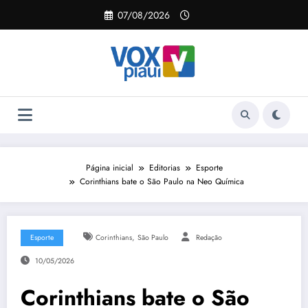
Pular
07/08/2026
para
o
conteúdo
Página inicial
Editorias
Esporte
Corinthians bate o São Paulo na Neo Química
,
Esporte
Corinthians
São Paulo
Redação
10/05/2026
Corinthians bate o São