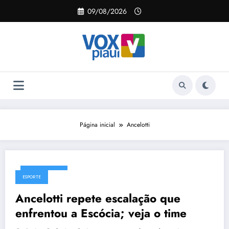
Pular
09/08/2026
para
o
conteúdo
Página inicial
Ancelotti
29/06/2026
ESPORTE
Ancelotti repete escalação que
enfrentou a Escócia; veja o time