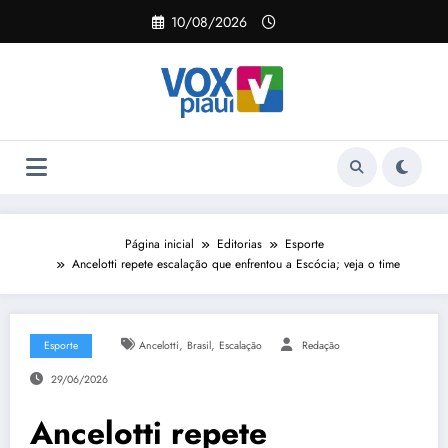
Pular
10/08/2026
para
o
conteúdo
Página inicial
Editorias
Esporte
Ancelotti repete escalação que enfrentou a Escócia; veja o time
,
,
Esporte
Ancelotti
Brasil
Escalação
Redação
29/06/2026
Ancelotti repete