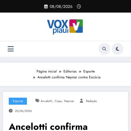
Pular
08/08/2026
para
o
conteúdo
Página inicial
Editorias
Esporte
Ancelotti confirma Neymar contra Escócia
,
,
Esporte
Ancelotti
Copa
Neymar
Redação
20/06/2026
Ancelotti confirma