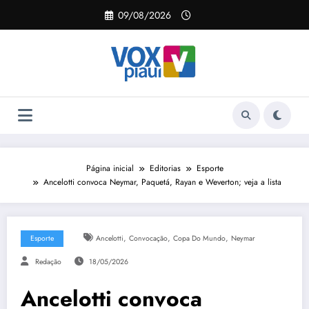
Pular
09/08/2026
para
o
conteúdo
Página inicial
Editorias
Esporte
Ancelotti convoca Neymar, Paquetá, Rayan e Weverton; veja a lista
,
,
,
Esporte
Ancelotti
Convocação
Copa Do Mundo
Neymar
Redação
18/05/2026
Ancelotti convoca