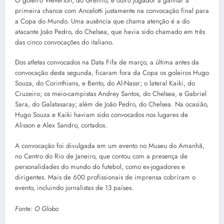
O goleiro Weverton, do Grêmio, é outro jogador a ganhar a
primeira chance com Ancelotti justamente na convocação final para
a Copa do Mundo. Uma ausência que chama atenção é a do
atacante João Pedro, do Chelsea, que havia sido chamado em três
das cinco convocações do italiano.
Dos atletas convocados na Data Fifa de março, a última antes da
convocação desta segunda, ficaram fora da Copa os goleiros Hugo
Souza, do Corinthians, e Bento, do Al-Nassr; o lateral Kaiki, do
Cruzeiro; os meio-campistas Andrey Santos, do Chelsea, e Gabriel
Sara, do Galatasaray; além de João Pedro, do Chelsea. Na ocasião,
Hugo Souza e Kaiki haviam sido convocados nos lugares de
Alisson e Alex Sandro, cortados.
A convocação foi divulgada em um evento no Museu do Amanhã,
no Centro do Rio de Janeiro, que contou com a presença de
personalidades do mundo do futebol, como ex-jogadores e
dirigentes. Mais de 600 profissionais de imprensa cobriram o
evento, incluindo jornalistas de 13 países.
Fonte: O Globo