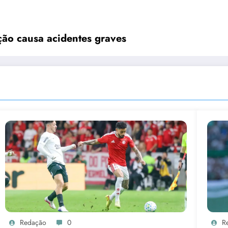
ção causa acidentes graves
Redação
0
R