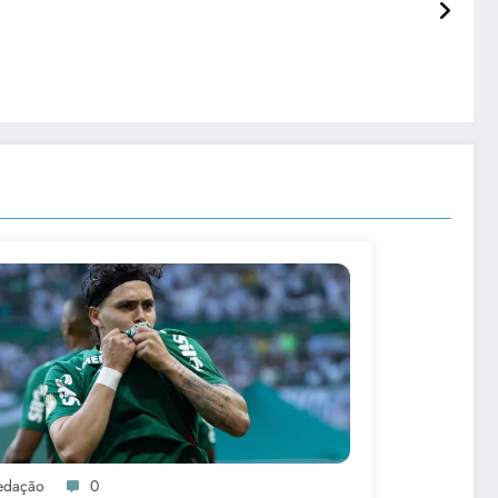
edação
0