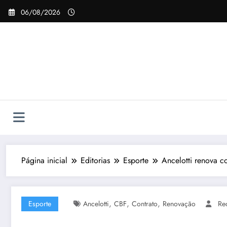
Pular
06/08/2026
para
o
conteúdo
Página inicial
Editorias
Esporte
Ancelotti renova 
,
,
,
Esporte
Ancelotti
CBF
Contrato
Renovação
Re