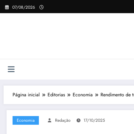
Pular
07/08/2026
para
o
conteúdo
Página inicial
Editorias
Economia
Rendimento de t
Economia
Redação
17/10/2025