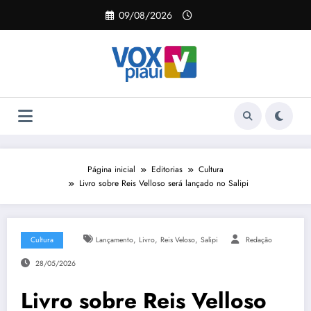
Pular
09/08/2026
para
o
conteúdo
Página inicial
Editorias
Cultura
Livro sobre Reis Velloso será lançado no Salipi
,
,
,
Cultura
Lançamento
Livro
Reis Veloso
Salipi
Redação
28/05/2026
Livro sobre Reis Velloso