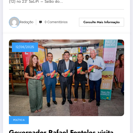
(12) no 23º SaLiPi – Salão do…
Redação
0 Comentários
Consulte Mais Informação
12/06/2025
POLÍTICA
Governador Rafael Fonteles visita