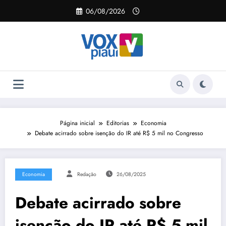
Pular
06/08/2026
para
o
conteúdo
Página inicial
Editorias
Economia
Debate acirrado sobre isenção do IR até R$ 5 mil no Congresso
Economia
Redação
26/08/2025
Debate acirrado sobre
isenção do IR até R$ 5 mil