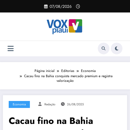
Pular
07/08/2026
para
o
conteúdo
Página inicial
Editorias
Economia
Cacau fino na Bahia conquista mercado premium e registra
valorização
Economia
Redação
26/08/2025
Cacau fino na Bahia