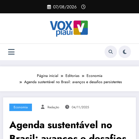
Pular
07/08/2026
para
o
conteúdo
Página inicial
Editorias
Economia
Agenda sustentável no Brasil: avanços e desafios persistentes
Economia
Redação
04/11/2025
Agenda sustentável no
Brasil: avanços e desafios