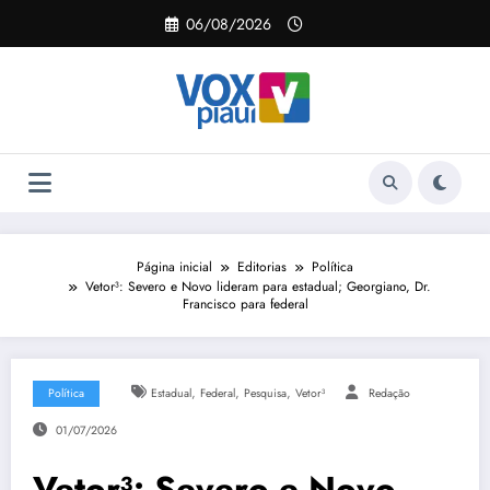
Pular
06/08/2026
para
o
conteúdo
Página inicial
Editorias
Política
Vetor³: Severo e Novo lideram para estadual; Georgiano, Dr.
Francisco para federal
,
,
,
Política
Estadual
Federal
Pesquisa
Vetor³
Redação
01/07/2026
Vetor³: Severo e Novo