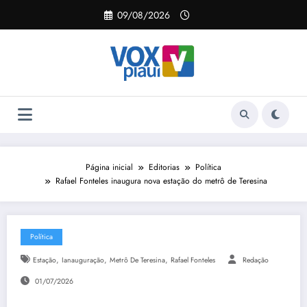
Pular
09/08/2026
para
o
conteúdo
Página inicial
Editorias
Política
Rafael Fonteles inaugura nova estação do metrô de Teresina
Política
,
,
,
Estação
Ianauguração
Metrô De Teresina
Rafael Fonteles
Redação
01/07/2026