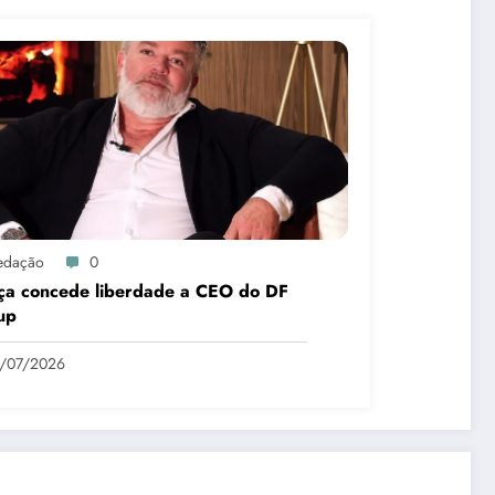
edação
0
iça concede liberdade a CEO do DF
up
9/07/2026