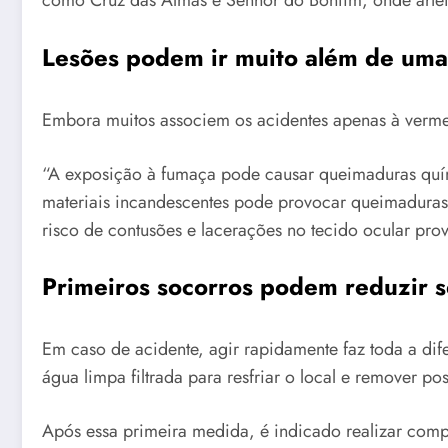
como Cruz das Almas e Senhor do Bonfim, onde artefa
Lesões podem ir muito além de uma 
Embora muitos associem os acidentes apenas à verme
“A exposição à fumaça pode causar queimaduras quími
materiais incandescentes pode provocar queimaduras n
risco de contusões e lacerações no tecido ocular prov
Primeiros socorros podem reduzir 
Em caso de acidente, agir rapidamente faz toda a di
água limpa filtrada para resfriar o local e remover poss
Após essa primeira medida, é indicado realizar compr