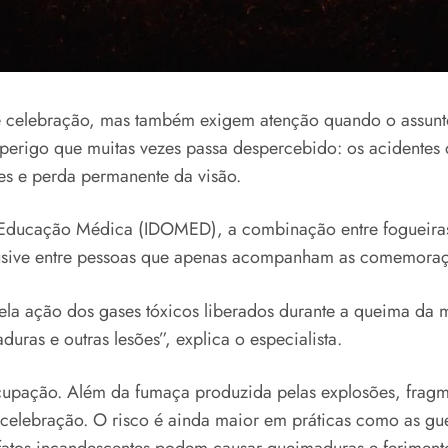
a e celebração, mas também exigem atenção quando o assunt
m perigo que muitas vezes passa despercebido: os acidente
ves e perda permanente da visão.
e Educação Médica (IDOMED), a combinação entre fogueiras,
nclusive entre pessoas que apenas acompanham as comemora
la ação dos gases tóxicos liberados durante a queima da m
ras e outras lesões”, explica o especialista.
ocupação. Além da fumaça produzida pelas explosões, fragm
lebração. O risco é ainda maior em práticas como as guer