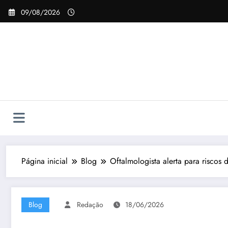
Pular
09/08/2026
para
o
conteúdo
Página inicial
Blog
Oftalmologista alerta para riscos d
Blog
Redação
18/06/2026