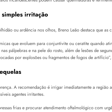
tos incandescentes podem causar queimaduras e ferimentos
simples irritação
lhidão ou ardência nos olhos, Breno Leão destaca que as
cas que evoluem para conjuntivite ou ceratite quando atin
as pálpebras e na pele do rosto, além de lesões de segund
ocadas por explosões ou fragmentos de fogos de artifício”, 
sequelas
ferença. A recomendação é irrigar imediatamente a região 
íveis agentes irritantes.
essas frias e procurar atendimento oftalmológico com urgê