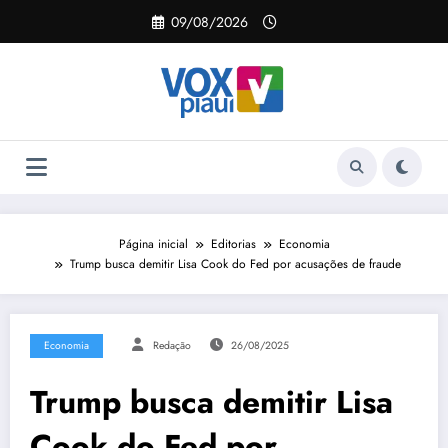
Pular
09/08/2026
para
o
conteúdo
Página inicial
Editorias
Economia
Trump busca demitir Lisa Cook do Fed por acusações de fraude
Economia
Redação
26/08/2025
Trump busca demitir Lisa
Cook do Fed por