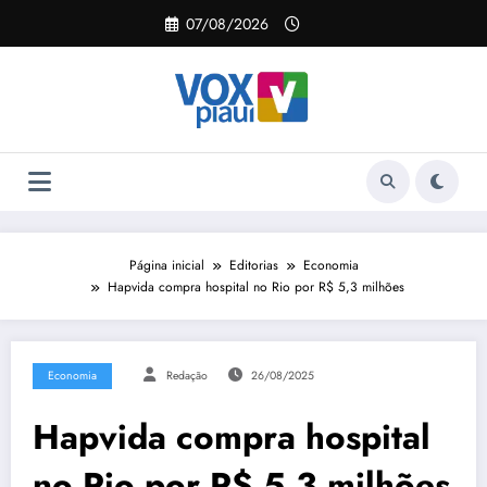
Pular
07/08/2026
para
o
conteúdo
Página inicial
Editorias
Economia
Hapvida compra hospital no Rio por R$ 5,3 milhões
Economia
Redação
26/08/2025
Hapvida compra hospital
no Rio por R$ 5,3 milhões