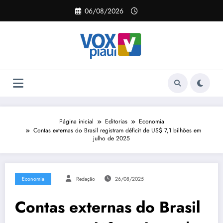
Pular
06/08/2026
para
o
conteúdo
Página inicial
Editorias
Economia
Contas externas do Brasil registram déficit de US$ 7,1 bilhões em
julho de 2025
Economia
Redação
26/08/2025
Contas externas do Brasil