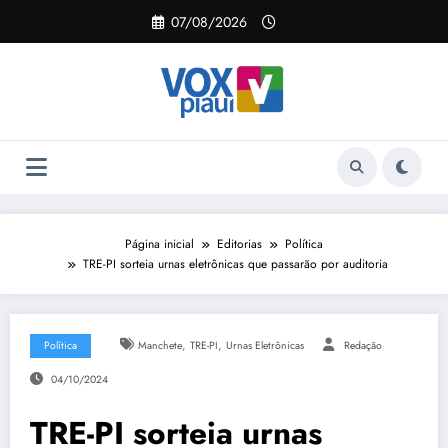
Pular
07/08/2026
para
o
conteúdo
Página inicial
Editorias
Política
TRE-PI sorteia urnas eletrônicas que passarão por auditoria
,
,
Política
Manchete
TRE-PI
Urnas Eletrônicas
Redação
04/10/2024
TRE-PI sorteia urnas