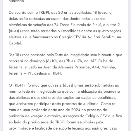
auditoria.
De acordo com o TRE-PI, das 20 urnas auditadas, 18 (dezoito)
delas serão sorteadas ou escolhidas dentre todas as urnas
eletrônicas de votação das 74 Zonas Eleitorais do Piauí, e outras 2
(duas) urnas serão sorteadas ou escolhidas dentre as quatro seções
eleitorais que funcionarão no Colégio CEV da Av. Frei Serafim, na
Capital.
“As 18 urnas passarão pelo Teste de Integridade sem biometria que
ocorrerá no domingo (6/10), das 7h às 17h, no IATE Clube de
Teresina, situado na Avenida Alameda Parnaíba, 444, Matinha,
Teresina – PI”, destaca o TRE-PI.
O TRE-PI informou que outras 2 (duas) urnas serão submetidas ao
mesmo Teste de Integridade só que com a utilização da biometria
das eleitoras e dos eleitores das seções sorteadas ou escolhidas,
que aceitarem participar deste processo de auditoria. Como se
trata de uma novidade deste ano de 2024 no processo de
auditoria de votação eletrônica, as seções do Colégio CEV que fica
ao lado do prédio sede do TRE-PI foram escolhidas pela
proximidade e facilidade de suporte técnico aos auditores, caso