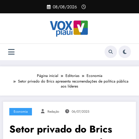
Pular
08/08/2026
para
o
conteúdo
Página inicial
Editorias
Economia
Setor privado do Brics apresenta recomendações de política pública
aos líderes
Economia
Redação
06/07/2025
Setor privado do Brics