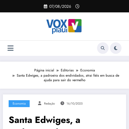
Pular
07/08/2026
para
o
conteúdo
Página inicial
Editorias
Economia
Santa Edwiges, a padroeira dos endividados, atrai fiéis em busca de
ajuda para sair do vermelho
Economia
Redação
16/10/2025
Santa Edwiges, a