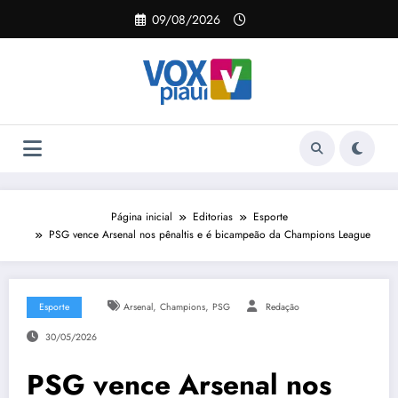
Pular
09/08/2026
para
o
conteúdo
Página inicial
Editorias
Esporte
PSG vence Arsenal nos pênaltis e é bicampeão da Champions League
,
,
Esporte
Arsenal
Champions
PSG
Redação
30/05/2026
PSG vence Arsenal nos