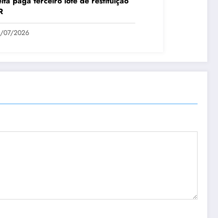
ita paga terceiro lote de restituição
R
1/07/2026