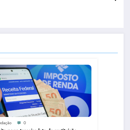
edação
0