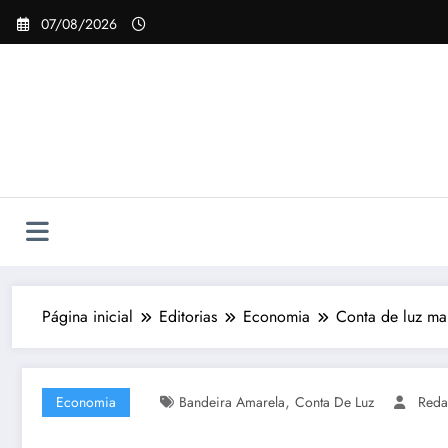
Pular
07/08/2026
para
o
conteúdo
Página inicial
Editorias
Economia
Conta de luz ma
,
Economia
Bandeira Amarela
Conta De Luz
Reda