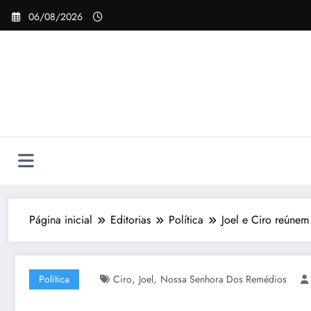
Pular
06/08/2026
para
o
conteúdo
Página inicial
Editorias
Política
Joel e Ciro reúne
,
,
Política
Ciro
Joel
Nossa Senhora Dos Remédios