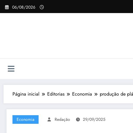
Pular
06/08/2026
para
o
conteúdo
Página inicial
Editorias
Economia
produção de plá
Economia
Redação
29/09/2025