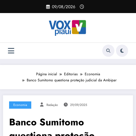
Pular
09/08/2026
para
o
conteúdo
Página inicial
Editorias
Economia
Banco Sumitomo questiona proteção judicial da Ambipar
Economia
Redação
29/09/2025
Banco Sumitomo
questiona proteção