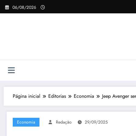
Pular
06/08/2026
para
o
conteúdo
Página inicial
Editorias
Economia
Jeep Avenger se
Economia
Redação
29/09/2025