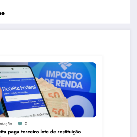
be
edação
0
ita paga terceiro lote de restituição