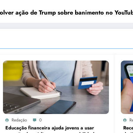
olver ação de Trump sobre banimento no YouTu
Redação
0
R
Educação financeira ajuda jovens a usar
Rece