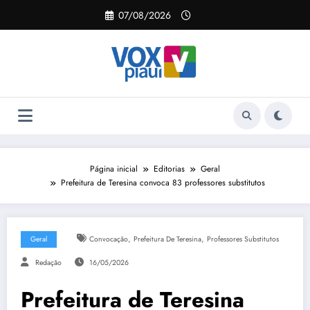
Pular
07/08/2026
para
o
conteúdo
Página inicial
Editorias
Geral
Prefeitura de Teresina convoca 83 professores substitutos
,
,
Geral
Convocação
Prefeitura De Teresina
Professores Substitutos
Redação
16/05/2026
Prefeitura de Teresina