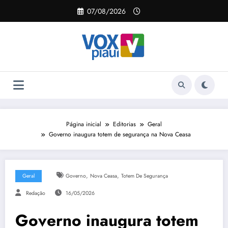
Pular
07/08/2026
para
o
conteúdo
Página inicial
Editorias
Geral
Governo inaugura totem de segurança na Nova Ceasa
,
,
Geral
Governo
Nova Ceasa
Totem De Segurança
Redação
16/05/2026
Governo inaugura totem