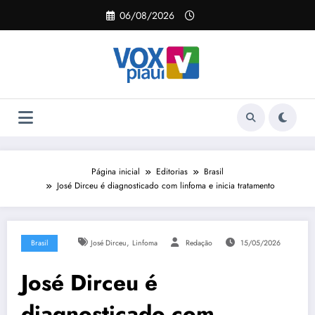
Pular
06/08/2026
para
o
conteúdo
Página inicial
Editorias
Brasil
José Dirceu é diagnosticado com linfoma e inicia tratamento
,
Brasil
José Dirceu
Linfoma
Redação
15/05/2026
José Dirceu é
diagnosticado com