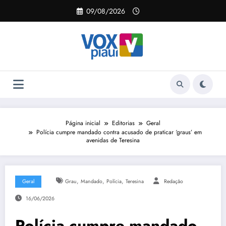
Pular
09/08/2026
para
o
conteúdo
Página inicial
Editorias
Geral
Polícia cumpre mandado contra acusado de praticar ‘graus’ em
avenidas de Teresina
,
,
,
Geral
Grau
Mandado
Polícia
Teresina
Redação
16/06/2026
Polícia cumpre mandado