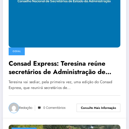
GERAL
Consad Express: Teresina reúne
secretários de Administração de
todo o país nos dias 6 e 7 de agosto
Teresina vai sediar, pela primeira vez, uma edição do Consad
Express, que reunirá secretários de…
Redação
0 Comentários
Consulte Mais Informação