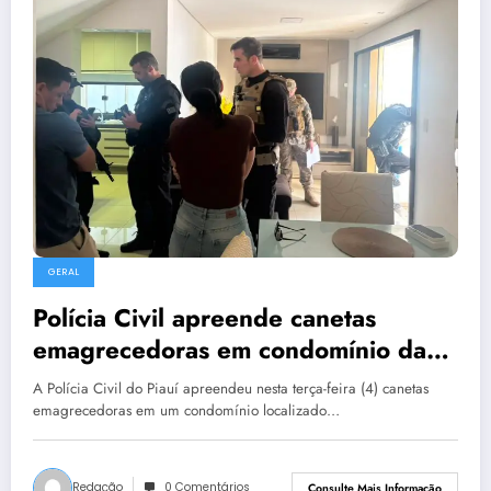
GERAL
Polícia Civil apreende canetas
emagrecedoras em condomínio da
zona Leste de Teresina
A Polícia Civil do Piauí apreendeu nesta terça-feira (4) canetas
emagrecedoras em um condomínio localizado…
Redação
0 Comentários
Consulte Mais Informação