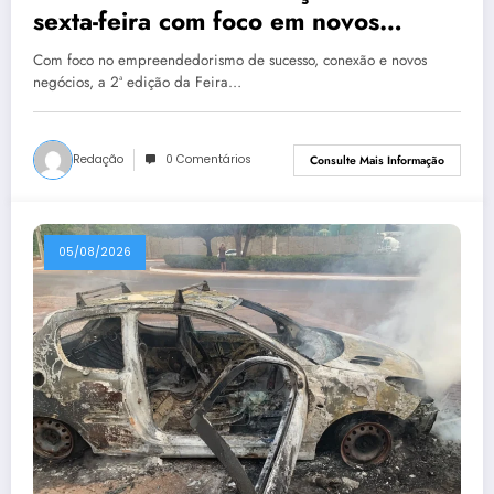
sexta-feira com foco em novos
negócios e empreendedorismo
Com foco no empreendedorismo de sucesso, conexão e novos
negócios, a 2ª edição da Feira…
Redação
0 Comentários
Consulte Mais Informação
05/08/2026