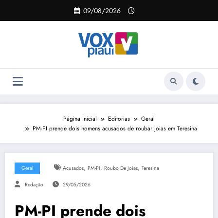
Pular
09/08/2026
para
o
conteúdo
Página inicial
Editorias
Geral
PM-PI prende dois homens acusados de roubar joias em Teresina
,
,
,
Geral
Acusados
PM-PI
Roubo De Joias
Teresina
Redação
29/05/2026
PM-PI prende dois