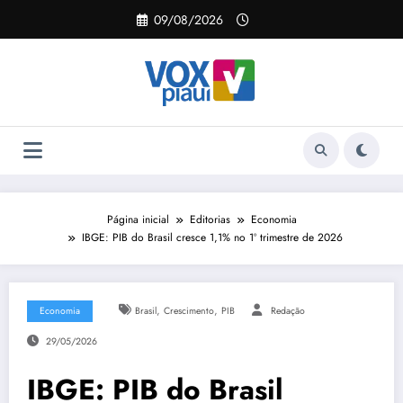
Pular
09/08/2026
para
o
conteúdo
Página inicial
Editorias
Economia
IBGE: PIB do Brasil cresce 1,1% no 1º trimestre de 2026
,
,
Economia
Brasil
Crescimento
PIB
Redação
29/05/2026
IBGE: PIB do Brasil