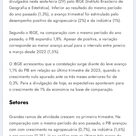
divulgados nesta sexta-feira (29) pelo IBGE (Instituto Brasileiro de
Geografia e Estatística). Inferior ao resultado do mesmo período
do ano passado (1,3%), o avanço trimestral foi estimulado pelo
desempenho positivo da agropecuária (2%) e da indústria (1%).
Segundo o IBGE, na comparação com o mesmo período do ano
passado, o PIB expandiu 1,8%. Apesar de positiva, a variação
corresponde ao menor avanço anual para o intervalo entre janeiro
e março desde 2022 (1,5%).
O IBGE acrescentou que a constatação surge diante do leve avanço
1,1% do PIB em relação ao último trimestre de 2025, quando o
crescimento nulo apurado ante os três meses anteriores foi de
0,3%. Para a divulgação de hoje, as expectativas apontavam para
o crescimento de 1% da economia na base de comparação.
Setores
Grandes ramos de atividade crescem no primeiro trimestre. Na
comparação com o mesmo período do ano passado, o PIB avançou
com com crescimento na agropecuária (0,7%), na indústria (1,6%)
e nos serviços (2,1%). Já na análise com os últimos três meses de