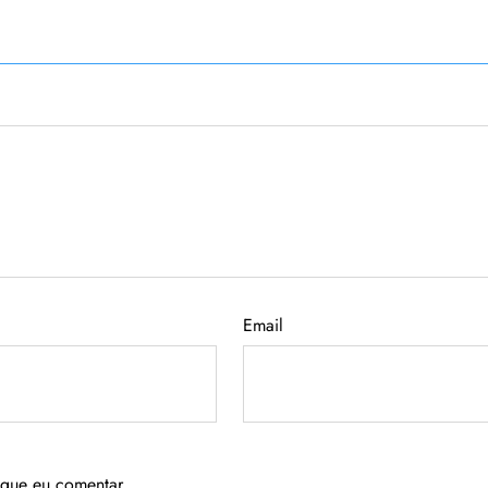
Email
 que eu comentar.