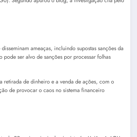
AGU). Segundo apurou o blog, a investigação cita pelo
e disseminam ameaças, incluindo supostas sanções da
o pode ser alvo de sanções por processar folhas
a retirada de dinheiro e a venda de ações, com o
ção de provocar o caos no sistema financeiro