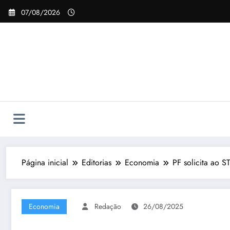
Pular
07/08/2026
para
o
conteúdo
Página inicial
Editorias
Economia
PF solicita ao 
Economia
Redação
26/08/2025