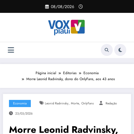
Pular
08/08/2026
para
o
conteúdo
Página inicial
Editorias
Economia
Morre Leonid Radvinsky, dono do OnlyFans, aos 43 anos
,
,
Economia
Leonid Radvinsky
Morte
OnlyFans
Redação
23/03/2026
Morre Leonid Radvinsky,